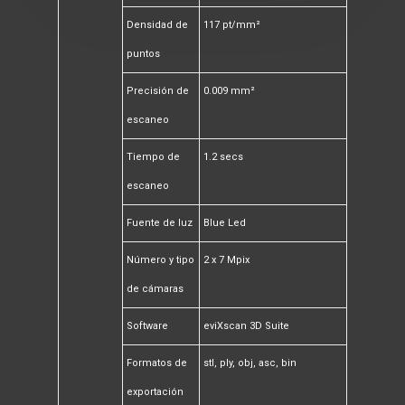
Densidad de
117 pt/mm²
puntos
Precisión de
0.009 mm²
escaneo
Tiempo de
1.2 secs
escaneo
Fuente de luz
Blue Led
Número y tipo
2 x 7 Mpix
de cámaras
Software
eviXscan 3D Suite
Formatos de
stl, ply, obj, asc, bin
exportación