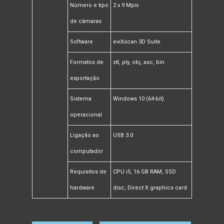
Número e tipo
2 x 9 Mpix
de câmaras
Software
eviXscan 3D Suite
Formatos de
stl, ply, obj, asc, bin
exportação
Sistema
Windows 10 (64-bit)
operacional
Ligação ao
USB 3.0
computador
Requisitos de
CPU i5, 16 GB RAM, SSD
hardware
disc, Direct X graphics card