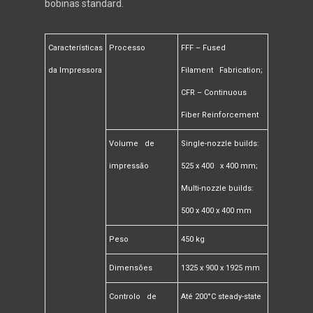
bobinas standard.
Características
Processo
FFF – Fused
da Impressora
Filament Fabrication;
CFR – Continuous
Fiber Reinforcement
Volume de
Single-nozzle builds:
impressão
525 x 400 x 400 mm;
Multi-nozzle builds:
500 x 400 x 400 mm
Peso
450 kg
Dimensões
1325 x 900 x 1925 mm
Controlo de
Até 200°C steady-state