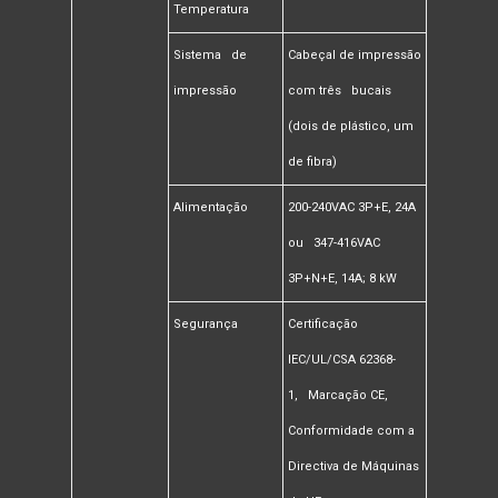
Temperatura
Sistema de
Cabeçal de impressão
impressão
com três bucais
(dois de plástico, um
de fibra)
Alimentação
200-240VAC 3P+E, 24A
ou 347-416VAC
3P+N+E, 14A; 8 kW
Segurança
Certificação
IEC/UL/CSA 62368-
1, Marcação CE,
Conformidade com a
Directiva de Máquinas