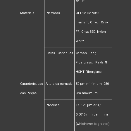
da UE
Materials
Plásticos
ULTEMTM 9085
filament, Onyx, Onyx
FR, Onyx ESD, Nylon
White
Fibras Contínuas
Carbon Fiber,
Fiberglass, Kevlar®,
HSHT Fiberglass
Características
Altura da camada
50 μm minimum, 250
das Peças
µm maximum
Precisão
+/- 125 µm or +/-
0.0015 mm per mm
(whichever is greater)